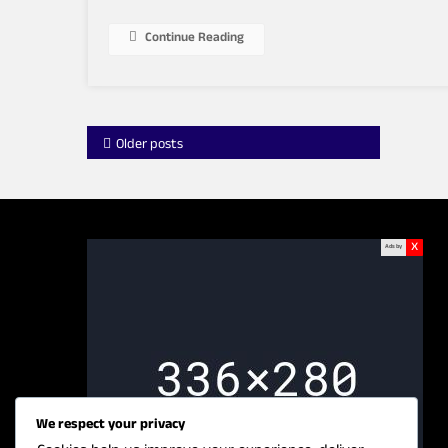
Continue Reading
Posts
Older posts
navigation
x
Ads by
We respect your privacy