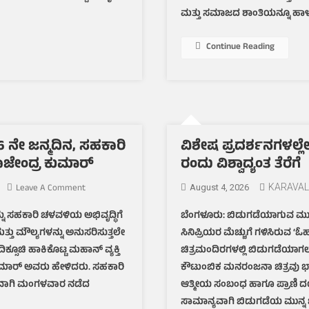
ಡಿಜಿಟಲೀಕರಣ
ಮತ್ತು ಸಮಾಜದ ಶಾಂತಿಯನ್ನೂ ಹಾಳ
ಪೂರ್ಣ:
ಅನ್ಬುಕುಮಾರ್
Continue Reading
 ನೇ ಜನ್ಮದಿನ, ಸಹಕಾರಿ
ವಿಶೇಷ ಪ್ರದರ್ಶನಗಳಲ್ಲೇ 
 ರಾಜೇಂದ್ರ ಕುಮಾರ್
ರಂದು ವಿಶ್ವಾದ್ಯಂತ ತೆರೆಗೆ
On
Leave A Comment
KARAVAL
August 4, 2026
ಸಹಕಾರಿ
 ಸಹಕಾರಿ ಚಳವಳಿಯ ಅಭಿವೃದ್ಧಿಗೆ
ಬೆಂಗಳೂರು: ಬಿಡುಗಡೆಯಾಗುವ ಮುನ
ಪಿತಾಮಹ
ತ್ತು ಮೌಲ್ಯಗಳನ್ನು ಅನುಸರಿಸುತ್ತಲೇ
ಸಿನಿಪ್ರಿಯರ ಮೆಚ್ಚುಗೆ ಗಳಿಸಿರುವ ‘ಓಹ
ಮೊಳಹಳ್ಳಿ
ಶಿವರಾವ್
ೆ ದಿಕ್ಸೂಚಿ ಹಾಕಿಕೊಟ್ಟ ಮಹಾನ್ ವ್ಯಕ್ತಿ
ಚಿತ್ರಮಂದಿರಗಳಲ್ಲಿ ಬಿಡುಗಡೆಯಾಗಲ
146
ರ ಕುಮಾರ್ ಅವರು ಹೇಳಿದರು. ಸಹಕಾರಿ
ಕೌಟುಂಬಿಕ ಮನರಂಜನಾ ಚಿತ್ರವು ಭಾ
ನೇ
ಗವಾಗಿ ಮಂಗಳವಾರ ನಡೆದ
ಆತ್ಮೀಯ ಸಂಬಂಧ ಹಾಗೂ ಪ್ರಾಣಿ ದಯೆ
ಜನ್ಮದಿನ,
ಸಾಮಾನ್ಯವಾಗಿ ಬಿಡುಗಡೆಯ ಮುನ್ನ ಭಾ