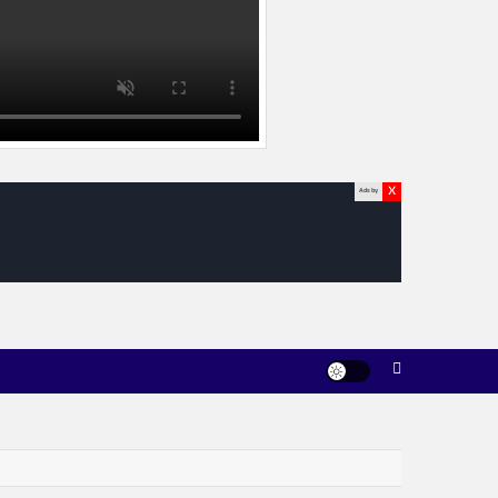
x
Ads by