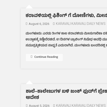
ಕರಾವಳಿಯಲ್ಲಿ ಫಿಶಿಂಗ್ ಗೆ ದೋಣಿಗಳು, ಮೀನುಗ
KARAVALI KARAVALI DAILY NEWS
August 6, 2026
ಮಂಗಳೂರು: ಎರಡು ತಿಂಗಳ ಕಾಲ ಕರಾವಳಿಯ ಮೀನುಗಾರಿಕಾ ದಕ್ಕೆಗಳಲ
ಉತ್ಸಾಹಕ್ಕೆ ತಣ್ಣೀರೆರಚಿದೆ. 61 ದಿನಗಳ ಟ್ರಾಲಿಂಗ್ ನಿಷೇಧ ಅವಧ
ಸಮುದ್ರಕ್ಕಿಳಿಯದ ಸಾಧ್ಯತೆ ಎದುರಾಗಿದೆ. ಮಂಗಳೂರು ಬಂದರಿನಲ್ಲಿ 
Continue Reading
ಶಾಲೆ–ಕಾಲೇಜುಗಳ ಬಳಿ ಜಂಕ್ ಫುಡ್‌ಗೆ ಬ್ರ
ಆದೇಶ
KARAVALI KARAVALI DAILY NEWS
August 5, 2026