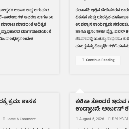
ಶಾಲೆ–
 ಆರೋಗ್ಯಕರ ಆಹಾರ ಲಭ್ಯ ಆಗುವಂತೆ
ತಲಪಾಡಿ: ಇಲ್ಲಿನ ದೇವಿನಗರದ ಶಾರದಾ ವ
ಕಾಲೇಜುಗಳ
ಾಲೆ–ಕಾಲೇಜುಗಳ ಆವರಣ ಹಾಗೂ 50
ವಿಕಸನ ಮತ್ತು ಯಶಸ್ಸಿನ ಮನೋಭಾವ 
ಬಳಿ
ಜಂಕ್
ಹಾರ ಮಾರಾಟ ಮಾಡದಂತೆ ಅಧಿಕೃತ
ಉಪನ್ಯಾಸ ಕಾರ್ಯಕ್ರಮ ನಡೆಯಿತು. 
ಫುಡ್‌ಗೆ
ಟ ಪ್ರಾಧಿಕಾರದ ಮಾರ್ಗಸೂಚಿಯಂತೆ
ಹಾಗೂ ಪ್ರಸಂಗಕರ್ತ ಪ್ರೊ. ಪವನ್ ಕಿ
ಬ್ರೇಕ್:
ಖೆಯಿಂದ ಅಧಿಕೃತ ಆದೇಶ
ಜೀವನದಲ್ಲಿ ಯಶಸ್ಸು ಸಾಧಿಸಲು ಗುರಿ
ಇಲಾಖೆಯ
ಮಹತ್ವವನ್ನು ವಿದ್ಯಾರ್ಥಿಗಳಿಗೆ ಮನಮುಟ
ಅಧಿಕೃತ
ಆದೇಶ
Continue Reading
ಕ್ಕೆ ಕ್ರಮ: ಶಾಸಕ
ಕಲಿಕಾ ತೊಂದರೆ ಇರುವ ಮಕ್
ಉದ್ಘಾಟನೆ: ಅರ್ಜುನ್ ಶೆಟ್ಟ
On
Leave A Comment
KARAVAL
August 5, 2026
ಎಕ್ಕೂರಿನ