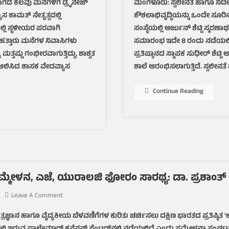
ದ ಕೆಲವು ಮನೆಗಳಿಗೆ ಡ್ರೈನೇಜ್
ಮಂಗಳೂರು: ಸ್ವಲೀನತೆ ಹಾಗೂ ನಿರ್ದಿಷ್
ಡ್ರೈನೇಜ್
 ಕಾಮತ್ ನೇತೃತ್ವದಲ್ಲಿ
ಕೌಶಲಾಭಿವೃದ್ಧಿಯನ್ನು ಒಂದೇ ಸೂರ
ಸಮಸ್ಯೆಗೆ
ಶಾಶ್ವತ
್ಲಿ ಸ್ಥಳೀಯರ ಪರವಾಗಿ
ಸಂಸ್ಥೆಯಲ್ಲಿ ಅರ್ಜುನ್ ಶೆಟ್ಟಿ ಸ್ಮರ
ಪರಿಹಾರಕ್ಕೆ
ಹತ್ತಾರು ಮನೆಗಳ ನಿವಾಸಿಗಳು
ಸಮಾರಂಭ ಇದೇ 8 ರಂದು ನಡೆಯಲಿದೆ 
ಕ್ರಮ:
ತ್ತಷ್ಟು ಗಂಭೀರವಾಗುತ್ತಿದ್ದು, ಶಾಶ್ವತ
ಪ್ರತಿಷ್ಠಾನದ ಸ್ಥಾಪಕ ಸುಧೀರ್ ಶೆಟ್ಟಿ
ಶಾಸಕ
ಆಲಿಸಿದ ಶಾಸಕ ವೇದವ್ಯಾಸ
ಶಾಲೆ ಆರಂಭಿಸಲಾಗುತ್ತಿದೆ. ಸ್ವಲೀನತ
ವೇದವ್ಯಾಸ್
ಕಾಮತ್
Continue Reading
್ಮೇಳನ, ಎಜೆ, ಯುರಾಲಜಿ ಫೋರಂ ಸಾರಥ್ಯ: ಡಾ. ಪ್ರಶಾಂತ
On
Leave A Comment
ಮಂಗಳೂರಿನಲ್ಲಿ
ಂತ್ರಜ್ಞಾನ ಹಾಗೂ ವೈದ್ಯಕೀಯ ಬೆಳವಣಿಗೆಗಳ ಕುರಿತು ಚರ್ಚಿಸಲು ದಕ್ಷಿಣ ಭಾರತದ ಪ್ರತಿಷ
ಇದೇ