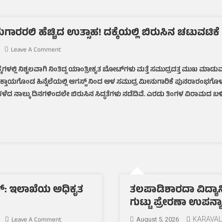
ಾರರಲಿ ಹೆಚ್ಚಿದ ಉತ್ಸಾಹ! ದಕ್ಕೆಯಲ್ಲಿ ಬಿರುಸಿನ ಚಟುವಟಿಕೆ
On
Leave A Comment
ಕರಾವಳಿಯಲ್ಲಿ
್ಲಿ ನಿಶ್ಚಲವಾಗಿ ನಿಂತಿದ್ದ ಯಾಂತ್ರೀಕೃತ ಬೋಟ್‌ಗಳು ಮತ್ತೆ ಸಮುದ್ರದತ್ತ ಮುಖ ಮಾ
ಫಿಶಿಂಗ್
ಿ ಮುಕ್ತಾಯಗೊಂಡ ಹಿನ್ನೆಲೆಯಲ್ಲಿ ಆಗಸ್ಟ್‌ ನಿಂದ ಆಳ ಸಮುದ್ರ ಮೀನುಗಾರಿಕೆ ಪುನರಾರಂಭ
ಗೆ
ದೋಣಿಗಳು,
ಕಳೆದ ನಾಲ್ಕು ದಿನಗಳಿಂದಲೇ ಬಿರುಸಿನ ಸಿದ್ಧತೆಗಳು ನಡೆದಿವೆ. ಎರಡು ತಿಂಗಳ ವಿರಾಮದ ಬ
ಮೀನುಗಾರರಲಿ
ಹೆಚ್ಚಿದ
ಉತ್ಸಾಹ!
ದಕ್ಕೆಯಲ್ಲಿ
ಬಿರುಸಿನ
ಚಟುವಟಿಕೆ
ೇಕ್: ಇಲಾಖೆಯ ಅಧಿಕೃತ
ತಲಪಾಡಿಶಾರದಾ ವಿದ್ಯಾ
ಗುಟ್ಟು ಪ್ರೇರಣಾ ಉಪನ್
On
Leave A Comment
KARAVAL
August 5, 2026