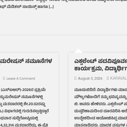
್ಲಿ ಇರುವ ಪಾಲೇಮಾರ್ ಕನ್ವೆನ್ಷನ್ ಸೆಂಟರ್‌ನಲ್ಲಿ ನಡೆಯಲಿದೆ ಎಂದು ಸಮ್ಮೇಳನಾ ಸಂಘಟ
7
ರಿಂದ
ಟ್ ಆಫ್ ಮೆಡಿಕಲ್ ಸಾಯಿನ್ಸ್ ಹಾಗೂ […]
ಯುರಾಲಜಿ
ಸಮ್ಮೇಳನ,
ಎಜೆ,
ಯುರಾಲಜಿ
ಫೋರಂ
ಸಾರಥ್ಯ:
ಡಾ.
ಪ್ರಶಾಂತ್
ಎನ್ಯುಮರೇಷನ್ ನಮೂನೆಗಳ
ಎಕ್ಸಲೆಂಟ್ ಪದವಿಪೂರ್ವ 
ಮಾರ್ಲ
ಕಾರ್ಯಕ್ರಮ, ವಿದ್ಯಾರ್ಥಿಗ
On
Leave A Comment
KARAVAL
August 5, 2026
ಮತದಾರರ
 (ಎಸ್‌ಐಆರ್)-2026ರ ಪ್ರಕ್ರಿಯೆ
ಮೂಡುಬಿದಿರೆ: ವಿದ್ಯಾರ್ಥಿಗಳು ಮಾ
ಪಟ್ಟಿ
 ಎನ್ಯುಮರೇಷನ್ ನಮೂನೆಗಳಲ್ಲಿ
ಮೌಲ್ಯಗಳೊಂದಿಗೆ ತಮ್ಮ ಭವಿಷ್ಯವನ್ನು
ಪರಿಷ್ಕರಣೆ,
ಶೇ
ು ಮತದಾರರಲ್ಲಿ ಶೇ.20.02ರಷ್ಟು
ಬಿ. ಅವರು ಹೇಳಿದರು. ಎಕ್ಸಲೆಂಟ್ ಪ
99.97
ಿಭಾಗದಲ್ಲಿ ಗುರುತಿಸಲ್ಪಟ್ಟಿದ್ದಾರೆ
ದುಷ್ಪರಿಣಾಮದಿಂದ ದೂರವಿರಿಸಿ ಆರ
ಎನ್ಯುಮರೇಷನ್
ವಾರ ಸುದ್ದಿಗೋಷ್ಠಿಯಲ್ಲಿ
ಉದ್ದೇಶದಿಂದ ಆಯೋಜಿಸಿದ್ದ ಮಾದಕ 
ನಮೂನೆಗಳ
54,32,314 ಮತದಾರರಿದ್ದು, ಈ ಪೈಕಿ
ಮಾತನಾಡಿದರು. ಮಾದಕ ವಸ್ತುಗಳ ಸೇವ