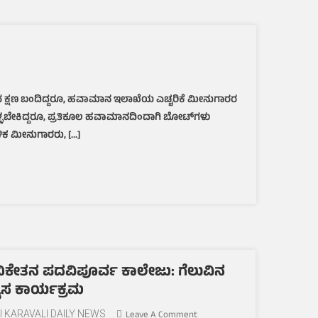
ಡುವ ಕ್ಷಣ ಬಂದಿದ್ದರೂ, ಹವಾಮಾನ ಇಲಾಖೆಯ ಎಚ್ಚರಿಕೆ ಮೀನುಗಾರರ
ಗೊಳ್ಳಬೇಕಿದ್ದರೂ, ಪ್ರತಿಕೂಲ ಹವಾಮಾನದಿಂದಾಗಿ ಬೋಟ್‌ಗಳು
ಳಿಕ ಮೀನುಗಾರರು, […]
ನಿಕೇತನ ಪದವಿಪೂರ್ವ ಕಾಲೇಜು: ಗೆಲುವಿನ
ಯಾಸ ಕಾರ್ಯಕ್ರಮ
On
I KARAVALI DAILY NEWS
Leave A Comment