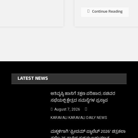
ಸಹಕಾರಿ
ದಿಗ್ಗಜನ
Continue Reading
ಭಾವಚಿತ್ರಕ್ಕೆ
ಪುಷ್ಪನಮನ
ಸಲ್ಲಿಸಿದ
ರಾಜೇಂದ್ರ
ಕುಮಾರ್
LATEST NEWS
ಅತಿವೃಷ್ಠಿ ಹಾನಿಗೆ ತಕ್ಷಣ ಪರಿಹಾರ; ಸಚಿವರ
ಸಭೆಯಲ್ಲಿ ಕ್ಷೇತ್ರದ ಸಮಸ್ಯೆಗಳ ಪ್ರಸ್ತಾಪ
August 7, 2026
KARAVALI KARAVALI DAILY NEWS
ಮಕ್ಕಳಿಗಾಗಿ ‘ಫ್ರೀಡಮ್ ಪ್ಯಾಲೆಟ್ 2026’ ಚಿತ್ರಕಲಾ