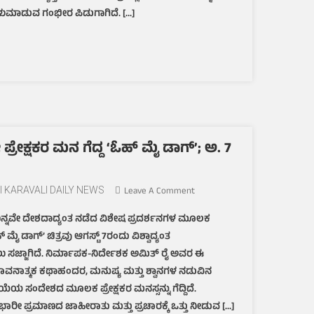
ವಿದ್ಯಾರ್ಥಿಗಳಿಗೆ
ುಮಾಡುವ ಗಂಭೀರ ಪಿಡುಗಾಗಿದೆ. […]
ಇನ್
ಸ್ಪೆಕ್ಟರ್
ರಾಜೇಂದ್ರ
ಕಿವಿಮಾತು
ಪ್ರೇಕ್ಷಕರ ಮನ ಗೆದ್ದ ‘ಓಹ್ ಮೈ ಡಾಗ್’; ಅ. 7
On
I KARAVALI DAILY NEWS
Leave A Comment
ವಿಶೇಷ
್ನವೇ ದೇಶದಾದ್ಯಂತ ನಡೆದ ವಿಶೇಷ ಪ್ರದರ್ಶನಗಳ ಮೂಲಕ
ಪ್ರದರ್ಶನಗಳಲ್ಲೇ
್ ಮೈ ಡಾಗ್’ ಚಿತ್ರವು ಆಗಸ್ಟ್ 7ರಂದು ವಿಶ್ವಾದ್ಯಂತ
ಪ್ರೇಕ್ಷಕರ
ಮನ
ು ಸಜ್ಜಾಗಿದೆ. ನಿರ್ಮಾಪಕ-ನಿರ್ದೇಶಕ ಅಮಿತ್ ರೈ ಅವರ ಈ
ಗೆದ್ದ
ವನಾತ್ಮಕ ಕಥಾಹಂದರ, ಮನುಷ್ಯ ಮತ್ತು ಶ್ವಾನಗಳ ನಡುವಿನ
‘ಓಹ್
ಯ ಸಂದೇಶದ ಮೂಲಕ ಪ್ರೇಕ್ಷಕರ ಮನಸ್ಸನ್ನು ಗೆದ್ದಿದೆ.
ಮೈ
ರೀ ಪ್ರಮಾಣದ ಜಾಹೀರಾತು ಮತ್ತು ಪ್ರಚಾರಕ್ಕೆ ಒತ್ತು ನೀಡುವ […]