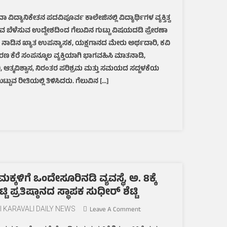
ತಲಪಾಡಿಶಾರದಾ
ಿದ್ಯಾನಿಕೇತನ ಪದವಿಪೂರ್ವ ಕಾಲೇಜಿನಲ್ಲಿ ವಿದ್ಯಾರ್ಥಿಗಳ ವ್ಯಕ್ತಿತ್ವ
ವಿದ್ಯಾನಿಕೇತನ
ಬೆಳೆಸುವ ಉದ್ದೇಶದಿಂದ ಗೆಲುವಿನ ಗುಟ್ಟು ವಿಷಯದಡಿ ಪ್ರೇರಣಾ
ಪದವಿಪೂರ್ವ
ಕಾಲೇಜು:
ನಾಡಿನ ಖ್ಯಾತ ಉಪನ್ಯಾಸಕ, ಯಕ್ಷಗಾನದ ಮೇರು ಅರ್ಥದಾರಿ, ಕವಿ
ಗೆಲುವಿನ
ರಣ ಕೆರೆ ಸಂಪನ್ಮೂಲ ವ್ಯಕ್ತಿಯಾಗಿ ಭಾಗವಹಿಸಿ ಮಾತನಾಡಿ,
ಗುಟ್ಟು
, ಆತ್ಮವಿಶ್ವಾಸ, ನಿರಂತರ ಪರಿಶ್ರಮ ಮತ್ತು ಸಮಯದ ಸದ್ಬಳಕೆಯ
ಪ್ರೇರಣಾ
್ಟುವ ರೀತಿಯಲ್ಲಿ ತಿಳಿಸಿದರು. ಗೆಲುವಿನ […]
ಉಪನ್ಯಾಸ
ಕಾರ್ಯಕ್ರಮ
ಕಳಿಗೆ ಒಂದೇಸೂರಿನಡಿ ವ್ಯವಸ್ಥೆ, ಅ. 8ಕ್ಕೆ
ಿ ಪ್ರತಿಷ್ಠಾನದ ಸ್ಥಾಪಕ ಸುಧೀರ್ ಶೆಟ್ಟಿ
On
I KARAVALI DAILY NEWS
Leave A Comment
ಕಲಿಕಾ