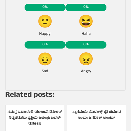
0%
0%
Happy
Haha
0%
0%
Sad
Angry
Related posts:
ಸಮಗ್ರ ಒಳಚರಂಡಿ ಯೋಜನೆ, ಡಿಪಿಆರ್
'ತ್ಯಾಗಮಯಿ ಮೊಳಹಳ್ಳಿ' ಕೃತಿ ಬಿಡುಗಡೆ
ಸಿದ್ದಪಡಿಸಲು ಪ್ರಕ್ರಿಯೆ ಆರಂಭ: ಐವನ್
ಇಂದು: ಜಗದೀಶ್ ಅಂಚನ್
ಡಿಸೋಜ