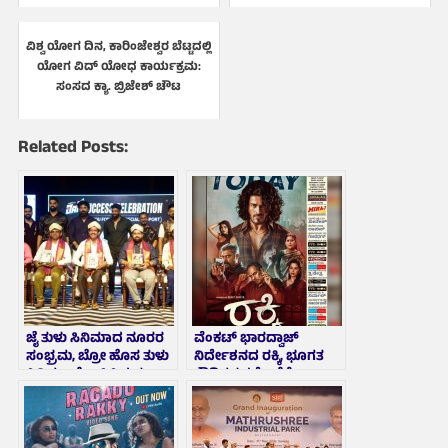
ವಿಶ್ವ ಯೋಗ ದಿನ, ಕಾರಿಂಜೇಶ್ವರ ಬೆಟ್ಟದಲ್ಲಿ
ಯೋಗ ವಿದ್ ಯೋಧ ಕಾರ್ಯಕ್ರಮ:
ಸಂಸದ ಕ್ಯಾ. ಬ್ರಿಜೇಶ್ ಚೌಟ
Related Posts:
ಜೈ ತುಳು ಸಿನಿಮಾದ ನೂರರ
ವೆಂಕಟ್ ಭಾರದ್ವಾಜ್
ಸಂಭ್ರಮ, ಬ್ರೋ ಹೊಸ ತುಳು
ನಿರ್ದೇಶನದ ರಕ್ಕಿ, ಭೂಗತ
ಸಿನಿಮಾ ಘೋಷಿಸಿದ ನಟ,
ರೌಡಿಗಳ ಕಥೆ ಜತೆಗೆ
ನಿರ್ದೇಶಕ ರೂಪೇಶ್ ಶೆಟ್ಟಿ
ಕೌಟುಂಬಿಕ, ಲವ್ ಸ್ಟೋರಿ
ಟಚ್