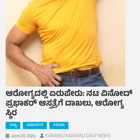
ಆರೋಗ್ಯದಲ್ಲಿ ಏರುಪೇರು: ನಟ ವಿನೋದ್
ಪ್ರಭಾಕರ್ ಆಸ್ಪತ್ರೆಗೆ ದಾಖಲು, ಆರೋಗ್ಯ
ಸ್ಥಿರ
ರಾಜ್ಯ
ಮಹಾನಗರ
ಸಿನಿಮಾ
KARAVALI KARAVALI DAILY NEWS
June 20, 2026