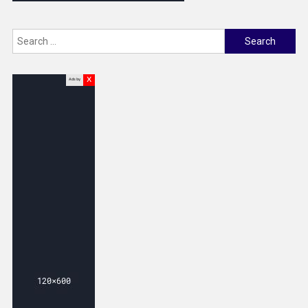
Search
for:
x
Ads by