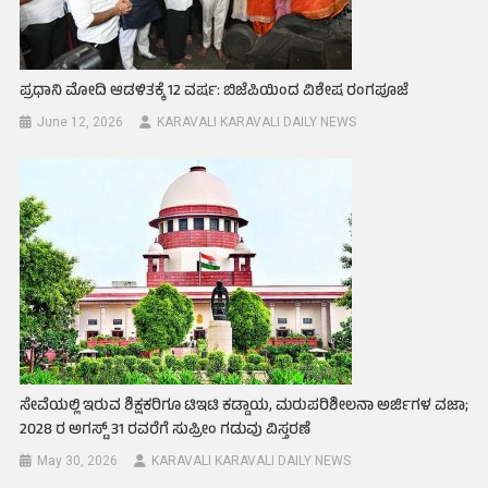
ಪ್ರಧಾನಿ ಮೋದಿ ಆಡಳಿತಕ್ಕೆ 12 ವರ್ಷ: ಬಿಜೆಪಿಯಿಂದ ವಿಶೇಷ ರಂಗಪೂಜೆ
June 12, 2026
KARAVALI KARAVALI DAILY NEWS
ಸೇವೆಯಲ್ಲಿ ಇರುವ ಶಿಕ್ಷಕರಿಗೂ ಟಿಇಟಿ ಕಡ್ಡಾಯ, ಮರುಪರಿಶೀಲನಾ ಅರ್ಜಿಗಳ ವಜಾ;
2028 ರ ಅಗಸ್ಟ್‌ 31 ರವರೆಗೆ ಸುಪ್ರೀಂ ಗಡುವು ವಿಸ್ತರಣೆ
May 30, 2026
KARAVALI KARAVALI DAILY NEWS