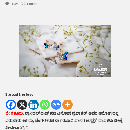
On
Leave A Comment
ಆರೋಗ್ಯದಲ್ಲಿ
ಏರುಪೇರು:
ನಟ
ವಿನೋದ್
ಪ್ರಭಾಕರ್
ಆಸ್ಪತ್ರೆಗೆ
ದಾಖಲು,
ಆರೋಗ್ಯ
ಸ್ಥಿರ
Spread the love
ಬೆಂಗಳೂರು:
ಸ್ಯಾಂಡಲ್‌ವುಡ್ ನಟ ವಿನೋದ ಪ್ರಭಾಕರ್ ಅವರ ಆರೋಗ್ಯದಲ್ಲಿ
ಏರುಪೇರು ಆಗಿದ್ದು, ಬೆಂಗಳೂರಿನ ನಾಗರಬಾವಿ ಖಾಸಗಿ ಆಸ್ಪತ್ರೆಗೆ ದಾಖಲಿಸಿ ಚಿಕಿತ್ಸೆ
ನೀಡಲಾಗುತ್ತಿದೆ.