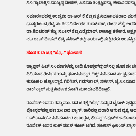
ಸಿನಿ ಗ್ಯಾಲಾಕ್ಸಿನ ಮುಖ್ಯಸ್ಥ ದೀಪಕ್, ಸಿನಿಮಾ ತಂತ್ರಜ್ಞರನ್ನು, ಕಲಾವಿದ
ಸಮಾರಂಭದಲ್ಲಿ ಉದ್ಯಮಿ ಡಾ ಆರ್ ಕೆ ಶೆಟ್ಟಿ ಚಿತ್ರ ನಿರ್ಮಾಪಕರಾದ ಮುಗ
ಭಾಸ್ಕರಚಂದ್ರ ಶೆಟ್ಟಿ, ಸಂಗೀತ ನಿರ್ದೇಶಕ ಗುರುಕಿರಣ್, ರಜತ್ ಹೆಗ್ಡೆ, ಅ
ಡಾ.ಶಿವಚರಣ್ ಶೆಟ್ಟಿ, ನವೀನ್ ಶೆಟ್ಟಿ ಎಡ್ಮೆಮಾರ್, ಲೀಲಾಕ್ಷ ಕರ್ಕೇರ, ಲಕ್ಷ್
ನಟ ರಾಜ್ ದೀಪಕ್ ಶೆಟ್ಟಿ, ನವೀನ್ ಶೆಟ್ಟಿ ಆರ್ಯನ್ಸ್ ಮತ್ತಿತರರು ಉಪಸ್ಥಿತರಿ
ಹೊಸ ತುಳು ಚಿತ್ರ “ಬ್ರೊ…” ಘೋಷಣೆ
ಹ್ಯಾಟ್ರಿಕ್ ಹಿಟ್ ಸಿನಿಮಾಗಳನ್ನು ನೀಡಿ ಕೋಸ್ಟಲ್‌ವುಡ್‌ನಲ್ಲಿ ಹೊಸ ಸಂ
ಸಿನಿಮಾದ ಶೀರ್ಷಿಕೆಯನ್ನು ಘೋಷಿಸಿದ್ದಾರೆ. “ಜೈ” ಸಿನಿಮಾದ ಸಂಭ್ರಮದಲ್ಲಿ 
ಕುತೂಹಲ ಹೆಚ್ಚಿಸಿದ್ದಾರೆ. ಗಿರಿಗಿಟ್, ಗಮ್‌ಜಾಲ್, ಸರ್ಕಸ್, ಜೈ ಸಿ
ರಾಕ್‌ಸ್ಟಾರ್ ಮತ್ತೆ ನಿರ್ದೇಶಕನಾಗಿ ಮುಂದುವರಿದಿದ್ದಾರೆ.
ರೂಪೇಶ್ ಅವರು ತಮ್ಮ ಮುಂದಿನ ಚಿತ್ರಕ್ಕೆ “ಬ್ರೊ” ಎನ್ನುವ ಟೈಟಲ್ ಇಟ್ಟ
ಪೋಸ್ಟರ್‌ನಲ್ಲಿ ಹಣ ತುಂಬಿದ ಬ್ಯಾಗ್, ಕಾರಿನಲ್ಲಿ ಪರಾರಿ ಆಗುವ ದೃಶ
ಲವ್ ಜಾನರ್‌ನ ಸಿನಿಮಾದಂತೆ ಕಾಣುತ್ತದೆ, ಕೋಸ್ಟಲ್‌ವುಡ್‌ಗೆ ಇದೊಂದು ರಿಫ
ರೂಪೇಶ್ ಅವರ ಲುಕ್ ಸಖತ್ ಕೂಲ್ ಆಗಿದೆ. ಶೂಲಿನ್ ಫಿಲಿಂಸ್ ಬ್ಯಾನರ್‌ನ