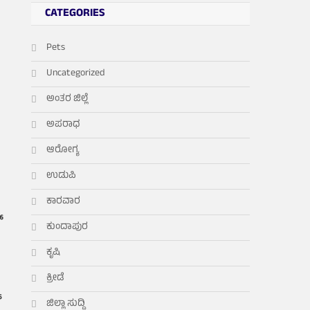
CATEGORIES
Pets
Uncategorized
ಅಂತರ ಜಿಲ್ಲೆ
ಅಪರಾಧ
ಆರೋಗ್ಯ
ಉಡುಪಿ
ಕಾರವಾರ
್
ಕುಂದಾಪುರ
ಕೃಷಿ
ಕ್ರೀಡೆ
್
ಜಿಲ್ಲಾ ಸುದ್ದಿ