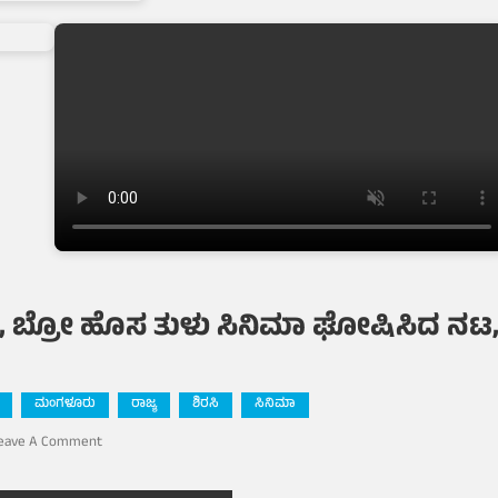
, ಬ್ರೋ ಹೊಸ ತುಳು ಸಿನಿಮಾ ಘೋಷಿಸಿದ ನಟ
ಮಂಗಳೂರು
ರಾಜ್ಯ
ಶಿರಸಿ
ಸಿನಿಮಾ
On
eave A Comment
ಜೈ
ತುಳು