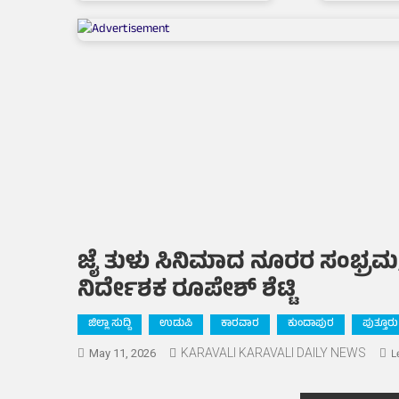
ಜೈ ತುಳು ಸಿನಿಮಾದ ನೂರರ ಸಂಭ್ರಮ
ನಿರ್ದೇಶಕ ರೂಪೇಶ್ ಶೆಟ್ಟಿ
ಜಿಲ್ಲಾ ಸುದ್ದಿ
ಉಡುಪಿ
ಕಾರವಾರ
ಕುಂದಾಪುರ
ಪುತ್ತೂರು
KARAVALI KARAVALI DAILY NEWS
L
May 11, 2026