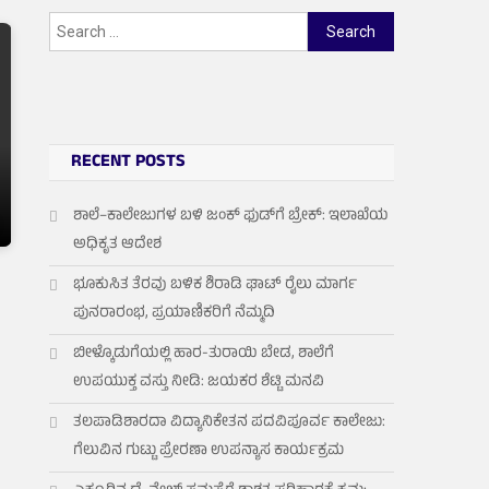
Search
for:
RECENT POSTS
ಶಾಲೆ–ಕಾಲೇಜುಗಳ ಬಳಿ ಜಂಕ್ ಫುಡ್‌ಗೆ ಬ್ರೇಕ್: ಇಲಾಖೆಯ
ಅಧಿಕೃತ ಆದೇಶ
ಭೂಕುಸಿತ ತೆರವು ಬಳಿಕ ಶಿರಾಡಿ ಘಾಟ್ ರೈಲು ಮಾರ್ಗ
,
ಪುನರಾರಂಭ, ಪ್ರಯಾಣಿಕರಿಗೆ ನೆಮ್ಮದಿ
ಬೀಳ್ಕೊಡುಗೆಯಲ್ಲಿ ಹಾರ-ತುರಾಯಿ ಬೇಡ, ಶಾಲೆಗೆ
ಉಪಯುಕ್ತ ವಸ್ತು ನೀಡಿ: ಜಯಕರ ಶೆಟ್ಟಿ ಮನವಿ
ತಲಪಾಡಿಶಾರದಾ ವಿದ್ಯಾನಿಕೇತನ ಪದವಿಪೂರ್ವ ಕಾಲೇಜು:
ಗೆಲುವಿನ ಗುಟ್ಟು ಪ್ರೇರಣಾ ಉಪನ್ಯಾಸ ಕಾರ್ಯಕ್ರಮ