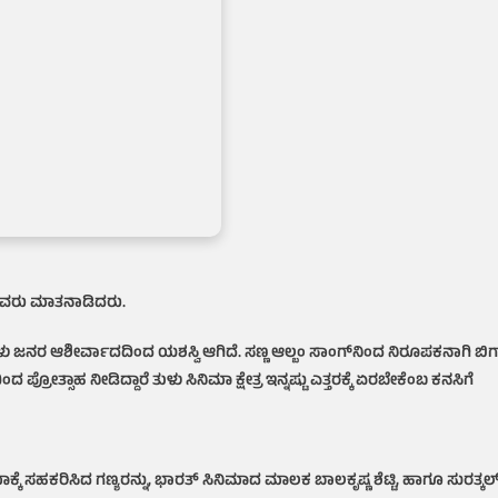
ಿ ಅವರು ಮಾತನಾಡಿದರು.
್ರಗಳು ಜನರ ಆಶೀರ್ವಾದದಿಂದ ಯಶಸ್ವಿ ಆಗಿದೆ. ಸಣ್ಣ ಆಲ್ಬಂ ಸಾಂಗ್‌ನಿಂದ ನಿರೂಪಕನಾಗಿ ಬಿಗ
ರೋತ್ಸಾಹ ನೀಡಿದ್ದಾರೆ ತುಳು ಸಿನಿಮಾ ಕ್ಷೇತ್ರ ಇನ್ನಷ್ಟು ಎತ್ತರಕ್ಕೆ ಏರಬೇಕೆಂಬ ಕನಸಿಗೆ
ಾಕ್ಕೆ ಸಹಕರಿಸಿದ ಗಣ್ಯರನ್ನು, ಭಾರತ್ ಸಿನಿಮಾದ ಮಾಲಕ ಬಾಲಕೃಷ್ಣ ಶೆಟ್ಟಿ, ಹಾಗೂ ಸುರತ್ಕಲ