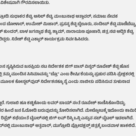
ರನ್ನು ವಿಶೇಷವಾಗಿ ಗೌರವಿಸಲಾಯಿತು.
್ರೋಡಿ ಸುಧಾಕರ ಶೆಟ್ಟಿ, ಅನಿಲ್ ಶೆಟ್ಟಿ, ಮಂಜುನಾಥ ಅತ್ತಾವರ್, ಸಮಾಜ ಸೇವಕ
ರವಿಂದ ಬೋಳಾರ್, ಉಮೇಶ್ ಮಿಜಾರ್, ಪ್ರಸನ್ನ ಶೆಟ್ಟಿ ಬೈಲೂರು, ಸಂದೀಪ್ ಶೆಟ್ಟಿ ಮಾಣಿಬೆಟ್ಟು,
ಮಣ್ ಕುಂದರ್, ಬಾಳ ಜಗನ್ನಾಥ ಶೆಟ್ಟಿ, ಶ್ಯಾಮ್, ನಾರಾಯಣ ಪೂಜಾರಿ, ಚಿತ್ರ ನಟಿ ಅದ್ವಿತಿ ಶೆಟ್ಟಿ,
ದ್ದರು. ನಿತೇಶ್ ಶೆಟ್ಟಿ ಎಕ್ಕಾರ್ ಕಾರ್ಯಕ್ರಮ ನಿರ್ವಹಿಸಿದರು.
ಚಲನ ಸೃಷ್ಟಿಸಿರುವ ಜನಪ್ರಿಯ ನಟ ನಿರ್ದೇಶಕ ಬಿಗ್ ಬಾಸ್ ವಿನ್ನರ್ ರೂಪೇಶ್ ಶೆಟ್ಟಿ ಹೊಸ
ತಮ್ಮ ಮುಂದಿನ ಸಿನಿಮಾವನ್ನು “ಬ್ರೊ” ಎಂಬ ಶೀರ್ಷಿಕೆಯನ್ನು ಪ್ರಚುರ ಪಡಿಸಿ ಪ್ರೇಕ್ಷಕರಲ್ಲಿ
ನಿಮಾದ ಮೂಲಕ ಕೋಸ್ಟಲ್‌ವುಡ್ ನಿರ್ದೇಶನಕ್ಕೂ ಸೈ ಎಂದು ಸಾಬೀತು ಪಡಿಸಿರುವ ತುಳುನಾಡ
ಿದ್ದಾರೆ. ಗುಲಾಬಿ ಹೂ ಕಚ್ಚಿಕೊಂಡು ಲವರ್ ಬಾಯ್ ನಂತೆ ರೂಪೇಶ್ ಕಾಣಿಸಿಕೊಂಡಿದ್ದು,
್ಯ ಅದರ ಹಿಂದೆ ಜನ ಓಡೋಡಿ ಬರುವುದನ್ನು ತೋರಿಸಲಾಗಿದೆ. ಮೇಲ್ನೋಟಕ್ಕೆ ಇದೊಂದು ಕಾಮಿಡ
್ರೆಶ್ ಕಥೆಯಂತೆ ಟೈಟಲ್‌ನಲ್ಲಿ ಬಿಗ್ ಲವ್ ರಿಸ್ಕಿ ಒನ್ಲಿ ಎನ್ನುವ ಸಬ್ ಟೈಟಲ್ ಇಡಲಾಗಿದೆ.
ಲ್ಲಿ ಮುಂಜುನಾಥ್ ಅತ್ತವಾರ್, ಮುಗ್ರೋಡಿ ಪ್ರೋಡಕ್ಷನ್ಸ್ ಚಿತ್ರಕ್ಕೆ ಬಂಡವಾಳ ಹಾಕಲಿದೆ.