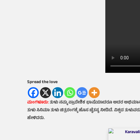
Spread the love
ಮಂಗಳೂರು:
ತುಳು ನಮ್ಮ ಪ್ರಾದೇಶಿಕ ಭಾಷೆಯಾದರೂ ಅದರ ಅಭಿಮಾನದಿಂದ
ತುಳು ಸಿನಿಮಾ ತುಳು ಚಿತ್ರರಂಗಕ್ಕೆ ಹೊಸ ಚೈತನ್ಯ ನೀಡಿದೆ. ವಿಶ್ವದ ತುಳುವ
ಹೇಳಿದರು.