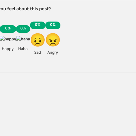
ou feel about this post?
0%
0%
0%
0%
Happy
Haha
Sad
Angry