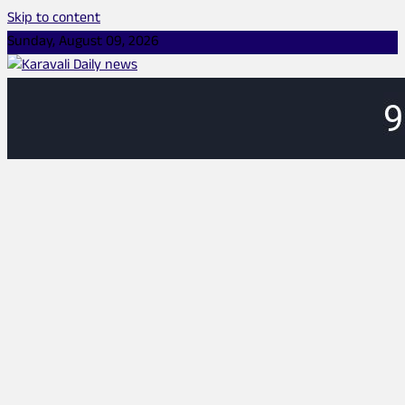
Skip to content
Sunday, August 09, 2026
Karavali Daily news
KANNADA ONLINE NEWS