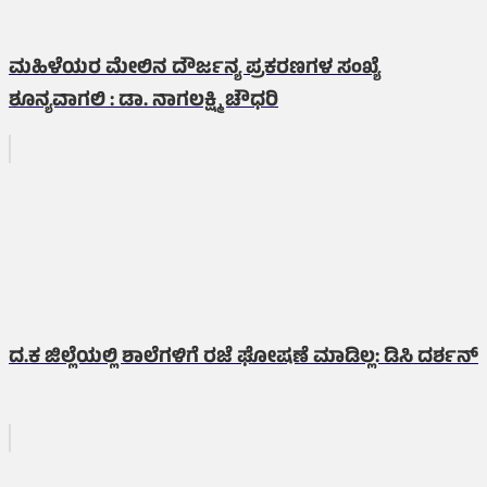
ಮಹಿಳೆಯರ ಮೇಲಿನ ದೌರ್ಜನ್ಯ ಪ್ರಕರಣಗಳ ಸಂಖ್ಯೆ
ಶೂನ್ಯವಾಗಲಿ : ಡಾ. ನಾಗಲಕ್ಷ್ಮಿ ಚೌಧರಿ
ದ.ಕ ಜಿಲ್ಲೆಯಲ್ಲಿ ಶಾಲೆಗಳಿಗೆ ರಜೆ ಘೋಷಣೆ ಮಾಡಿಲ್ಲ: ಡಿಸಿ ದರ್ಶನ್