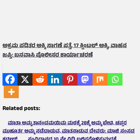
ಅಕ್ರಮ ಪಡಿತರ ಅಕ್ಕಿ ಸಾಗಣೆ ಪತ್ತೆ, 17 ಕ್ವಿಂಟಲ್ ಅಕ್ಕಿ, ವಾಹನ
ಜಪ್ತಿ: ಬನವಾಸಿ ಪೊಲೀಸರ ಕಾರ್ಯಾಚರಣೆ
Related posts:
ಮಾತಾ ಅಮೃತಾನಂದಮಯಿಮ ಮಠಕ್ಕೆ 28ಕ್ಕೆ ಅಮ್ಮ ಭೇಟಿ, ಚಪ್ಪರ
ಮುಹೂರ್ತ ಅಮ್ಮ ನಡೆದಾಡುವ, ಮಾತನಾಡುವ ದೇವರು: ಮಾಜಿ ಸಂಸದ
ಕಟೀಲ್
ಸಂವಿಧಾನದ 10 ನೇ ವಿಧಿ ಬಲಿಷ್ಠಗೊಳಿಸುವುದಕ್ಕೆ