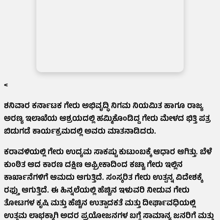
<
ಶನಿವಾರ ಕರ್ನಾಟಕ ಗೇರು ಅಭಿವೃದ್ಧಿ ನಿಗಮ ನಿಯಮಿತ ಹಾಗೂ ರಾಜ್ಯ
ಅರಣ್ಯ ಇಲಾಖೆಯ ಆಶ್ರಯದಲ್ಲಿ ಹಮ್ಮಿಕೊಂಡಿದ್ದ ಗೇರು ಮೇಳದ ಭಿತ್ತಿ ಪತ್ರ
ಬಿಡುಗಡೆ ಕಾರ್ಯಕ್ರಮದಲ್ಲಿ ಅವರು ಮಾತನಾಡಿದರು.
ಕರಾವಳಿಯಲ್ಲಿ ಗೇರು ಉದ್ಯಮ ಸಾಕಷ್ಟು ಕುಟುಂಬಕ್ಕೆ ಆಧಾರ ಆಗಿತ್ತು. ಬೆಳೆ
ಕುಂಠಿತ ಆದ ಕಾರಣ ದಕ್ಷಿಣ ಆಫ್ರೀಕಾದಿಂದ ಕಚ್ಚಾ ಗೇರು ಇಲ್ಲಿನ
ಕಾರ್ಖಾನೆಗಳಿಗೆ ಆಮದು ಆಗುತ್ತಿದೆ. ಸಂಸ್ಕರಿತ ಗೇರು ಉತ್ಪನ್ನ ವಿದೇಶಕ್ಕೆ
ರಫ್ತು ಆಗುತ್ತಿದೆ. ಈ ಹಿನ್ನಲೆಯಲ್ಲಿ ಹೆಚ್ಚಿನ ಇಳುವರಿ ನೀಡುವ ಗೇರು
ತೋಟಗಳ ಕೃಷಿ ಮತ್ತು ಹೆಚ್ಚಿನ ಉತ್ಪಾದಕತೆ ಮತ್ತು ದೀರ್ಘಾವಧಿಯಲ್ಲಿ
ಉತ್ತಮ ಲಾಭಕ್ಕಾಗಿ ಅದರ ಪ್ರಯೋಜನಗಳ ಬಗ್ಗೆ ಸಾಮಾನ್ಯ ಜನರಿಗೆ ಮತ್ತು