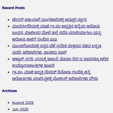
Recent Posts
ಚೇತನ್ ಅಹಿಂಸಾಗೆ ಮಂಗಳೂರಿನಲ್ಲಿ ಅದ್ದೂರಿ ಸ್ವಾಗತ
ಮುದರಂಗಡಿಯಲ್ಲಿ ಮಾಜಿ ಗ್ರಾ.ಪಂ ಅಧ್ಯಕ್ಷನ ಹತ್ಯೆಯ ಆರೋಪಿ
ಬಂಧನ, ಪೊಲೀಸರ ಮೇಲೆ ಹಲ್ಲೆ ನಡೆಸಿ ಪರಾರಿಯಾಗಲು ಯತ್ನ;
ಆರೋಪಿ ಕಾಲಿಗೆ ಗುಂಡಿನ ಏಟು
ಮುಂಡಗೋಡದಲ್ಲಿ ಭತ್ತದ ಬೆಳೆ ಪ್ರದೇಶ ವೀಕ್ಷಿಸಿದ ಸಚಿವ ಲಕ್ಷ್ಮಣ
ಸವದಿ, ಅಧಿಕಾರಿಗಳು, ಶಾಸಕರು ಸಾಥ್
ಆಳ್ವಾಸ್ ಪ್ರಗತಿ–2026ಕ್ಕೆ ಚಾಲನೆ: ಮೊದಲ ದಿನ 13 ಸಾವಿರಕ್ಕೂ ಅಧಿಕ
ಉದ್ಯೋಗಾಕಾಂಕ್ಷಿಗಳ ಹಾಜರಿ
ಗ್ರಾ.ಪಂ, ಮಾಜಿ ಅಧ್ಯಕ್ಷ ಡೇವಿಡ್ ಡಿಸೋಜ ಗುಂಡಿಕ್ಕಿ ಹತ್ಯೆ,
ಆರೋಪಿಗಳು ಪರಾರಿ,ಸ್ಥಳಕ್ಕೆ ಪೊಲೀಸ್ ಅಧಿಕಾರಿಗಳು ದೌಡು
Archives
August 2026
July 2026