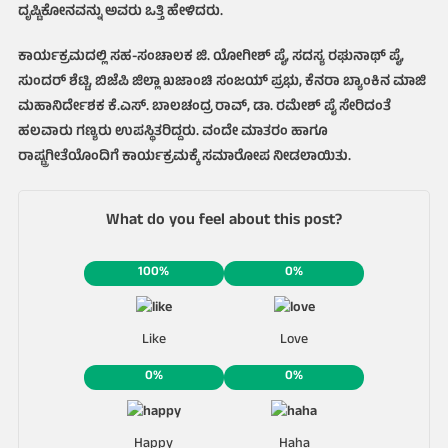
ದೃಷ್ಟಿಕೋನವನ್ನು ಅವರು ಒತ್ತಿ ಹೇಳಿದರು.
ಕಾರ್ಯಕ್ರಮದಲ್ಲಿ ಸಹ-ಸಂಚಾಲಕ ಜಿ. ಯೋಗೀಶ್ ಪೈ, ಸದಸ್ಯ ರಘುನಾಥ್ ಪೈ,
ಸುಂದರ್ ಶೆಟ್ಟಿ, ಬಿಜೆಪಿ ಜಿಲ್ಲಾ ಖಜಾಂಚಿ ಸಂಜಯ್ ಪ್ರಭು, ಕೆನರಾ ಬ್ಯಾಂಕಿನ ಮಾಜಿ
ಮಹಾನಿರ್ದೇಶಕ ಕೆ.ಎಸ್. ಬಾಲಚಂದ್ರ ರಾವ್, ಡಾ. ರಮೇಶ್ ಪೈ ಸೇರಿದಂತೆ
ಹಲವಾರು ಗಣ್ಯರು ಉಪಸ್ಥಿತರಿದ್ದರು. ವಂದೇ ಮಾತರಂ ಹಾಗೂ
ರಾಷ್ಟ್ರಗೀತೆಯೊಂದಿಗೆ ಕಾರ್ಯಕ್ರಮಕ್ಕೆ ಸಮಾರೋಪ ನೀಡಲಾಯಿತು.
What do you feel about this post?
100%
0%
Like
Love
0%
0%
Happy
Haha