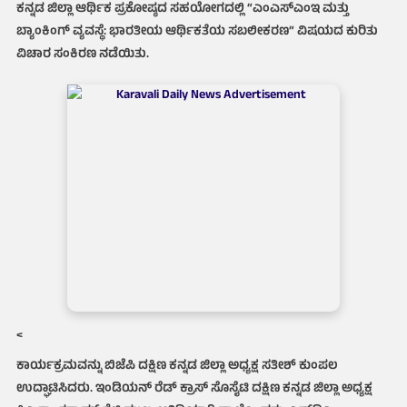
ಕನ್ನಡ ಜಿಲ್ಲಾ ಆರ್ಥಿಕ ಪ್ರಕೋಷ್ಠದ ಸಹಯೋಗದಲ್ಲಿ “ಎಂಎಸ್‌ಎಂಇ ಮತ್ತು
ಬ್ಯಾಂಕಿಂಗ್ ವ್ಯವಸ್ಥೆ: ಭಾರತೀಯ ಆರ್ಥಿಕತೆಯ ಸಬಲೀಕರಣ” ವಿಷಯದ ಕುರಿತು
ವಿಚಾರ ಸಂಕಿರಣ ನಡೆಯಿತು.
<
ಕಾರ್ಯಕ್ರಮವನ್ನು ಬಿಜೆಪಿ ದಕ್ಷಿಣ ಕನ್ನಡ ಜಿಲ್ಲಾ ಅಧ್ಯಕ್ಷ ಸತೀಶ್ ಕುಂಪಲ
ಉದ್ಘಾಟಿಸಿದರು. ಇಂಡಿಯನ್ ರೆಡ್ ಕ್ರಾಸ್ ಸೊಸೈಟಿ ದಕ್ಷಿಣ ಕನ್ನಡ ಜಿಲ್ಲಾ ಅಧ್ಯಕ್ಷ