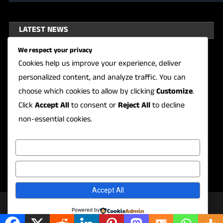
LATEST NEWS
We respect your privacy
ಅತಿವೃಷ್ಠಿ ಹಾನಿಗೆ ತಕ್ಷಣ ಪರಿಹಾರ; ಸಚಿವರ
Cookies help us improve your experience, deliver
ಸಭೆಯಲ್ಲಿ ಕ್ಷೇತ್ರದ ಸಮಸ್ಯೆಗಳ ಪ್ರಸ್ತಾಪ
personalized content, and analyze traffic. You can
August 7, 2026
choose which cookies to allow by clicking
Customize
.
KARAVALI KARAVALI DAILY NEWS
Click
Accept All
to consent or
Reject All
to decline
ಮಕ್ಕಳಿಗಾಗಿ ‘ಫ್ರೀಡಮ್ ಪ್ಯಾಲೆಟ್ 2026’
non-essential cookies.
ಚಿತ್ರಕಲಾ ಸ್ಪರ್ಧೆ; 25 ಸಾವಿರ ಪ್ರಥಮ
ಬಹುಮಾನ
Customize
August 7, 2026
KARAVALI KARAVALI DAILY NEWS
Reject All
Accept All
|
Theme: News Portal by
Mystery Themes
.
Powered by
About
Contact Us
Privacy Policy
DMCA Policy
Terms & Condition