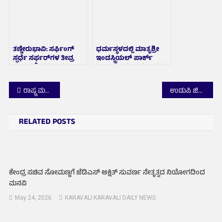
ತಣ್ಣೀರುಭಾವಿ: ಸರ್ಫಿಂಗ್
ಧರ್ಮಸ್ಥಳದಲ್ಲಿ ಮಾತೃಶ್ರೀ
ಸ್ಪರ್ಧೆ ಸರ್ಫರ್‌ಗಳ ತೀವ್ರ
ಇಂಡಸ್ಟ್ರಿಯಲ್ ಪಾರ್ಕ್
ಹಣಾಹಣಿ; ‌ಕಮಲಿ ಮೂರ್ತಿ
ಉದ್ಘಾಟಿಸಿದ ಉಪ ರಾಷ್ಟ್ರಪತಿ
ಶುಭಾರಂಭದ ಮಿಂಚು
ಸಿ.ಪಿ. ರಾಧಾಕೃಷ್ಣನ್
Post
ರಾಷ್ಟ್ರ ಮಟ್ಟಕ್ಕೆ ಮಂಗಳೂರಿನ ವೀವನ್ ಈಜು ಪಟುಗಳು, 18 ಪದಕಗಳ ಸಾಧನೆ
ಉಡುಪಿ ಜಿಲ್ಲಾ ಆಸ್ಪತ್ರೆ ರಕ್ತನಿಧಿ ಕುರಿತು ಹರಿದಾಡುತ್ತಿರುವ ಆರೋಪಗಳು ಸುಳ್ಳು: ಜಿಲ್ಲಾ ಸರ್ಜನ್ ಡಾ. ಅಶೋಕ್ ಸ್ಪಷ್ಟನೆ
navigation
RELATED POSTS
ಕೇಂದ್ರ ಸಚಿವ ಸೋಮಣ್ಣಗೆ ಜೆಡಿಎಸ್ ಅಕ್ಷಿತ್ ಸುವರ್ಣ ನೇತೃತ್ವದ ನಿಯೋಗದಿಂದ
ಮನವಿ
May 24, 2026
KARAVALI KARAVALI DAILY NEWS