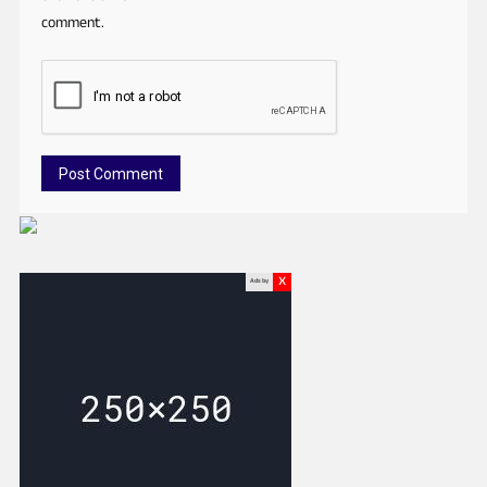
comment.
x
Ads by