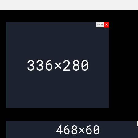
x
Ads by