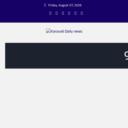
Skip
Friday, August 07, 2026
to
content
Karavali Daily news
KANNADA ONLINE NEWS