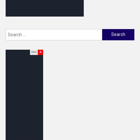
Search
for:
x
Ads by