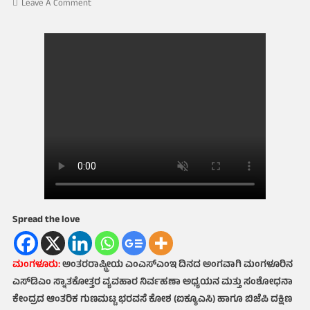
On
Leave A Comment
ಎಂಎಸ್‌ಎಂಇಗಳ
ಬೆಳವಣಿಗೆಗೆ
ಬ್ಯಾಂಕಿಂಗ್
ಬೆಂಬಲ
ಅಗತ್ಯ:
ಸಿಎ
ಎಸ್.ಎಸ್.
ನಾಯಕ್
Spread the love
ಮಂಗಳೂರು:
ಅಂತರರಾಷ್ಟ್ರೀಯ ಎಂಎಸ್‌ಎಂಇ ದಿನದ ಅಂಗವಾಗಿ ಮಂಗಳೂರಿನ
ಎಸ್‌ಡಿಎಂ ಸ್ನಾತಕೋತ್ತರ ವ್ಯವಹಾರ ನಿರ್ವಹಣಾ ಅಧ್ಯಯನ ಮತ್ತು ಸಂಶೋಧನಾ
ಕೇಂದ್ರದ ಆಂತರಿಕ ಗುಣಮಟ್ಟ ಭರವಸೆ ಕೋಶ (ಐಕ್ಯೂಎಸಿ) ಹಾಗೂ ಬಿಜೆಪಿ ದಕ್ಷಿಣ