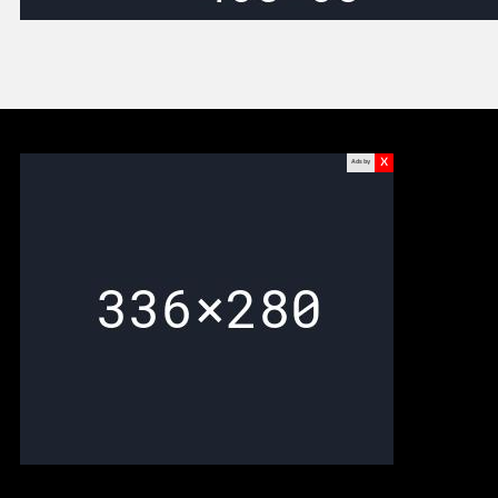
x
Ads by