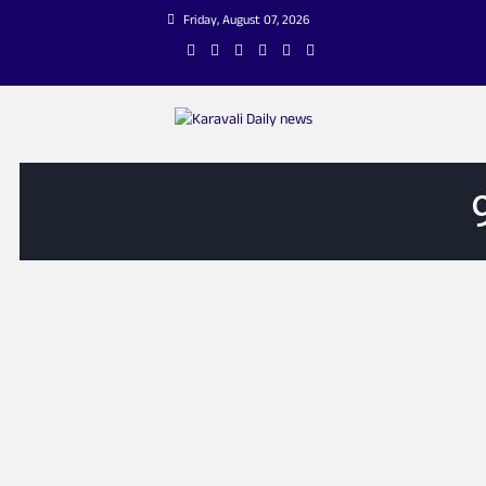
Skip
Friday, August 07, 2026
to
content
Karavali Daily news
KANNADA ONLINE NEWS