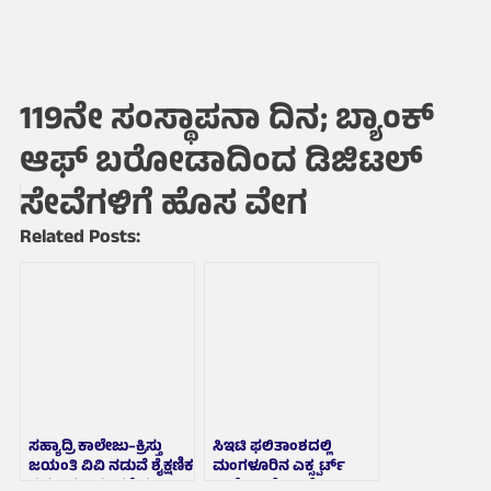
119ನೇ ಸಂಸ್ಥಾಪನಾ ದಿನ; ಬ್ಯಾಂಕ್
ಆಫ್ ಬರೋಡಾದಿಂದ ಡಿಜಿಟಲ್
ಸೇವೆಗಳಿಗೆ ಹೊಸ ವೇಗ
Related Posts:
ಸಹ್ಯಾದ್ರಿ ಕಾಲೇಜು–ಕ್ರಿಸ್ತು
ಸಿಇಟಿ ಫಲಿತಾಂಶದಲ್ಲಿ
ಜಯಂತಿ ವಿವಿ ನಡುವೆ ಶೈಕ್ಷಣಿಕ
ಮಂಗಳೂರಿನ ಎಕ್ಸ್ಪರ್ಟ್
ಸಹಕಾರ ಒಪ್ಪಂದಕ್ಕೆ ಸಹಿ
ಕಾಲೇಜು ಮೇಲುಗೈ, 15