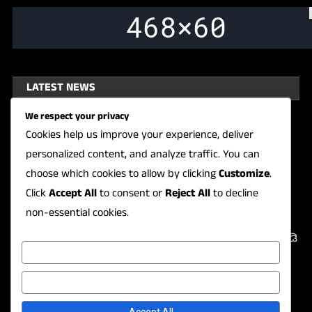
LATEST NEWS
We respect your privacy
ಕರಾವಳಿಯಲ್ಲಿ ಫಿಶಿಂಗ್ ಗೆ ದೋಣಿಗಳು,
Cookies help us improve your experience, deliver
ಮೀನುಗಾರರಲಿ ಹೆಚ್ಚಿದ ಉತ್ಸಾಹ! ದಕ್ಕೆಯಲ್ಲಿ
ಬಿರುಸಿನ ಚಟುವಟಿಕೆ
personalized content, and analyze traffic. You can
choose which cookies to allow by clicking
Customize
.
August 6, 2026
Click
Accept All
to consent or
Reject All
to decline
KARAVALI KARAVALI DAILY NEWS
non-essential cookies.
ಮೂರು ಮಂದಿ ಐಎಎಸ್ ಅಧಿಕಾರಿಗಳ
ವರ್ಗಾವಣೆ, ಡಾ. ಪಿ.ಸಿ. ಜಾಫರ್ ಮೆಟ್ರೋ ಎಂಡಿ
Customize
August 6, 2026
KARAVALI KARAVALI DAILY NEWS
Reject All