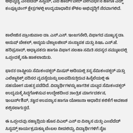
ಅಭಿವೃದ್ಧಿ, ಎಂಬೆಡೆಡ್ ಸಿಸ್ಟಮ್‌, ಎಐ ಹಾರ್ಡ್‌ವೇರ್ ವೇಗವರ್ಧನೆ ಹಾಗೂ ಎಡ್ಜ್
ಕಂಪ್ಯೂಟಿಂಗ್ ಕ್ಷೇತ್ರಗಳಲ್ಲಿ ಉದ್ಯಮಾಧಾರಿತ ಕೌಶಲ ಅಭಿವೃದ್ಧಿಗೆ ನೆರವಾಗಲಿದೆ.
ಕಾಲೇಜಿನ ಪ್ರಾಂಶುಪಾಲ ಡಾ. ಎಸ್‌.ಎಸ್‌. ಇಂಜಗನೇರಿ, ವಿಭಾಗದ ಮುಖ್ಯಸ್ಥ ಡಾ.
ಅನುಷ್ ಬೇಕಲ್, ಅನ್ಮಯ ಟೆಕ್ನಾಲಜೀಸ್ ಸಂಸ್ಥಾಪಕ ಮತ್ತು ಸಿಇಒ ಎನ್‌.ಜೆ.
ಹರಿಪ್ರಸಾದ್‌, ಅಧ್ಯಾಪಕರು ಹಾಗೂ ವಿಭಾಗ ಸಲಹಾ ಸಮಿತಿ ಸದಸ್ಯರ ಸಮ್ಮುಖದಲ್ಲಿ
ಒಪ್ಪಂದಕ್ಕೆ ಸಹಿ ಹಾಕಲಾಯಿತು.
ಭಾರತ ರಾಷ್ಟ್ರೀಯ ಸೆಮಿಕಂಡಕ್ಟರ್ ಮಿಷನ್ ಅಡಿಯಲ್ಲಿ ತನ್ನ ಸೆಮಿಕಂಡಕ್ಟರ್ ಮತ್ತು
ಎಲೆಕ್ಟ್ರಾನಿಕ್ಸ್ ಪರಿಸರ ವ್ಯವಸ್ಥೆಯನ್ನು ಬಲಪಡಿಸುತ್ತಿರುವ ಹಿನ್ನೆಲೆಯಲ್ಲಿ ಈ
ಸಹಯೋಗ ಮಹತ್ವ ಪಡೆದಿದೆ. ವಿದ್ಯಾರ್ಥಿಗಳನ್ನು ಜಾಗತಿಕ ಮಟ್ಟದ ಸೆಮಿಕಂಡಕ್ಟರ್
ಉದ್ಯಮಕ್ಕೆ ಸಿದ್ಧಗೊಳಿಸುವ ಉದ್ದೇಶದಿಂದ ತಾಂತ್ರಿಕ ಮಾರ್ಗದರ್ಶನ,
ಇಂಟರ್ನ್‌ಶಿಪ್‌, ತಜ್ಞರ ಉಪನ್ಯಾಸ ಹಾಗೂ ಯೋಜನಾ ಆಧಾರಿತ ಕಲಿಕೆಗೆ ಅವಕಾಶ
ಕಲ್ಪಿಸಲಾಗುತ್ತದೆ.
ಈ ಒಪ್ಪಂದವು ಸಹ್ಯಾದ್ರಿಯ ಹೊಸ ವಿಎಲ್ ಎಸ್ ಐ ವಿನ್ಯಾಸ ಮತ್ತು ಎಂಬೆಡೆಡ್
ಸಿಸ್ಟಮ್ಸ್ ಕಾರ್ಯಕ್ರಮಕ್ಕೂ ಬೆಂಬಲ ನೀಡಲಿದ್ದು, ವಿದ್ಯಾರ್ಥಿಗಳಿಗೆ ನೈಜ