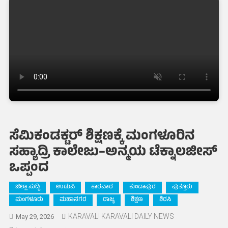
ಸೆಮಿಕಂಡಕ್ಟರ್ ಶಿಕ್ಷಣಕ್ಕೆ ಮಂಗಳೂರಿನ
ಸಹ್ಯಾದ್ರಿ ಕಾಲೇಜು–ಅನ್ಮಯ ಟೆಕ್ನಾಲಜೀಸ್
ಒಪ್ಪಂದ
ಜಿಲ್ಲಾ ಸುದ್ದಿ
ಉಡುಪಿ
ಕಾರವಾರ
ಕುಂದಾಪುರ
ಪುತ್ತೂರು
ಮಂಗಳೂರು
ಮಹಾನಗರ
ರಾಜ್ಯ
ಶಿಕ್ಷಣ
ಶಿರಸಿ
KARAVALI KARAVALI DAILY NEWS
May 29, 2026