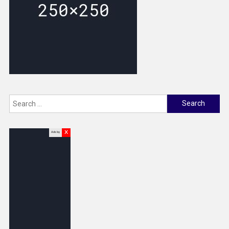
Search
for:
x
Ads by