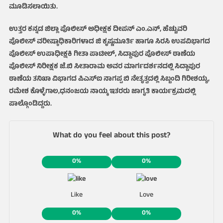
ಮೂಡಿಸಲಾಯಿತು.
ಉತ್ತರ ಕನ್ನಡ ಜಿಲ್ಲಾ ಪೊಲೀಸ್ ಅಧೀಕ್ಷಕ ದೀಪನ್ ಎಂ.ಎನ್, ಹೆಚ್ಚುವರಿ
ಪೊಲೀಸ್ ವರೀಷ್ಠಾಧಿಕಾರಿಗಳಾದ ಜಿ ಕೃಷ್ಣಮೂರ್ತಿ ಹಾಗೂ ಸಿರಸಿ ಉಪವಿಭಾಗದ
ಪೊಲೀಸ್ ಉಪಾಧೀಕ್ಷಕಿ ಗೀತಾ ಪಾಟೀಲ್, ಸಿದ್ದಾಪುರ ಪೊಲೀಸ್ ಠಾಣೆಯ
ಪೊಲೀಸ್ ನಿರೀಕ್ಷಕ ಜೆ.ಬಿ ಸೀತಾರಾಮ ಅವರ ಮಾರ್ಗದರ್ಶನದಲ್ಲಿ ಸಿದ್ದಾಪುರ
ಠಾಣೆಯ ತನಿಖಾ ವಿಭಾಗದ ಪಿಎಸ್ಐ ನಾಗಪ್ಪ ಬಿ ನೇತೃತ್ವದಲ್ಲಿ ಸಿಬ್ಬಂದಿ ಗಿರೀಶಯ್ಯ,
ರಮೇಶ ಕೊಳ್ಳೆಗಾಲ,ಧನಂಜಯ ನಾಯ್ಕ ಇತರರು ಜಾಗೃತಿ ಕಾರ್ಯಕ್ರಮದಲ್ಲಿ
ಪಾಲ್ಗೊಂಡಿದ್ದರು.
What do you feel about this post?
0%
0%
Like
Love
0%
0%