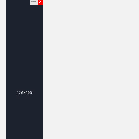
x
Ads by