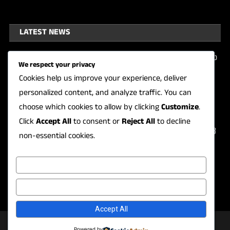
LATEST NEWS
ಚೇತನ್ ಅಹಿಂಸಾಗೆ ಮಂಗಳೂರಿನಲ್ಲಿ ಆತ್ಮೀಯ
We respect your privacy
ಸ್ವಾಗತ
Cookies help us improve your experience, deliver
August 8, 2026
personalized content, and analyze traffic. You can
KARAVALI KARAVALI DAILY NEWS
choose which cookies to allow by clicking
Customize
.
ಮುದರಂಗಡಿಯಲ್ಲಿ ಮಾಜಿ ಗ್ರಾ.ಪಂ ಅಧ್ಯಕ್ಷನ
Click
Accept All
to consent or
Reject All
to decline
ಹತ್ಯೆಯ ಆರೋಪಿ ಬಂಧನ, ಪೊಲೀಸರ ಮೇಲೆ
non-essential cookies.
ಹಲ್ಲೆ ನಡೆಸಿ ಪರಾರಿಯಾಗಲು ಯತ್ನ; ಆರೋಪಿ
ಕಾಲಿಗೆ ಗುಂಡಿನ ಏಟು
Customize
August 8, 2026
KARAVALI KARAVALI DAILY NEWS
Reject All
Accept All
|
Theme: News Portal by
Mystery Themes
.